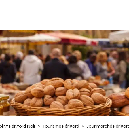
ing Périgord Noir
>
Tourisme Périgord
>
Jour marché Périgord