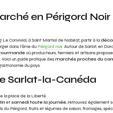
arché en Périgord Noir
Le Convivial, à Saint Martial de Nabirat, partir à la
déco
erger dans l’âme du
Périgord noir
. Autour de Sarlat, en Dor
 gourmande
où producteurs, fermiers et artisans propos
ir. Voici un guide pratique des
marchés proches du ca
a gastronomie du pays.
e Sarlat-la-Canéda
de la place de la Liberté
in
et
samedi toute la journée
, retrouvez également so
els du Périgord, fruits et légumes de saison, fromages, spéc